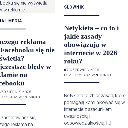
SŁOWNIK
IAL MEDIA
Netykieta – co to i
jakie zasady
aczego reklama
obowiązują w
 Facebooku się nie
internecie w 2026
świetla?
roku?
jczęstsze błędy w
02
CZERWIEC 2026
klamie na
PRZECZYTASZ W
9
MINUT
cebooku
ŹDZIERNIK 2025
Netykieta to zbiór zasad, które
ECZYTASZ W
11
MINUT
pomagają komunikować się w
internecie z szacunkiem,
uważnością i
i zastanawiasz się,
odpowiedzialnością. […]
zego reklama na