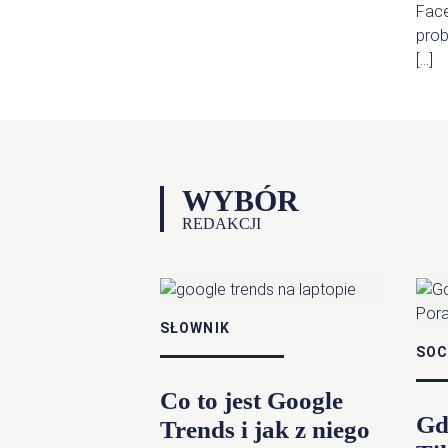
Face
prob
[…]
WYBÓR
REDAKCJI
SŁOWNIK
SOC
Co to jest Google
Gdz
Trends i jak z niego