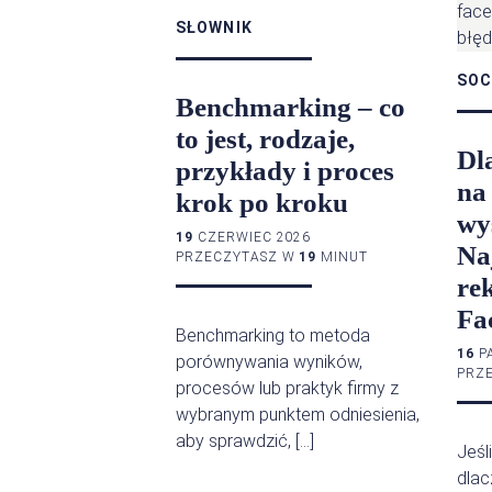
SŁOWNIK
SOC
Benchmarking – co
to jest, rodzaje,
Dl
przykłady i proces
na
krok po kroku
wy
19
CZERWIEC 2026
Na
PRZECZYTASZ W
19
MINUT
re
Fa
Benchmarking to metoda
16
PA
porównywania wyników,
PRZ
procesów lub praktyk firmy z
wybranym punktem odniesienia,
aby sprawdzić, […]
Jeśl
dlac