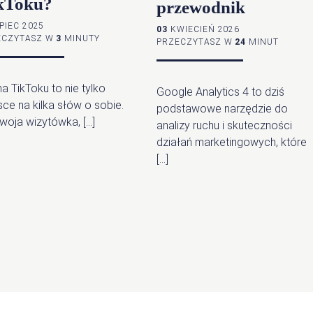
kToku?
przewodnik
PIEC 2025
03
KWIECIEŃ 2026
ECZYTASZ W
3
MINUTY
PRZECZYTASZ W
24
MINUT
na TikToku to nie tylko
Google Analytics 4 to dziś
sce na kilka słów o sobie.
podstawowe narzędzie do
woja wizytówka, […]
analizy ruchu i skuteczności
działań marketingowych, które
[…]