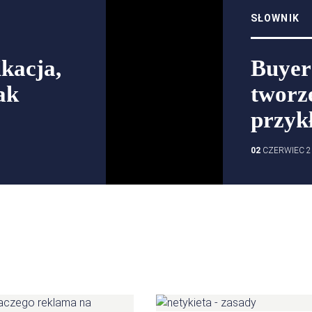
SŁOWNIK
ikacja,
Buyer 
ak
tworze
przykł
02
CZERWIEC 2