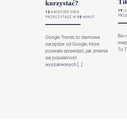
Ti
korzystać?
19
LI
12
KWIECIEŃ 2026
PRZ
PRZECZYTASZ W
15
MINUT
Bio 
Google Trends to darmowe
miej
narzędzie od Google, które
To T
pozwala sprawdzić, jak zmienia
się popularność
wyszukiwanych […]