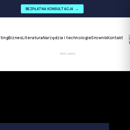
BEZPŁATNA KONSULTACJA
→
ting
Biznes
Literatura
Narzędzia i technologie
Słownik
Kontakt
REKLAMA