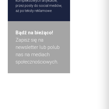
kompleksowych artykułów,
przez posty do social mediów,
aż po teksty reklamowe.
Bądź na bieżąco!
Zapisz się na
newsletter lub polub
nas na mediach
społecznościowych.