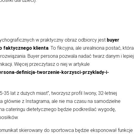
siłki dla dzieci).
ychograficznych w praktyczny obraz odbiorcy jest
buyer
o faktycznego klienta
. To fikcyjna, ale urealniona postać, która
o rozwiązania. Buyer persona pozwala nadać twarz danym i lepiej
acji. Więcej przeczytasz o niej w artykule
rsona-definicja-tworzenie-korzysci-przyklady-i-
35 lat z dużych miast”, tworzysz profil Iwony, 32-letniej
ta głównie z Instagrama, ale nie ma czasu na samodzielne
ama cateringu dietetycznego będzie podkreślać wygodę,
posiłków.
omunikat skierowany do sportowca będzie eksponował funkcje