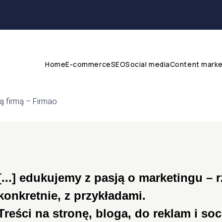
Home
E-commerce
SEO
Social media
Content marke
[...] edukujemy z pasją o marketingu – 
konkretnie, z przykładami.
Treści na stronę, bloga, do reklam i so