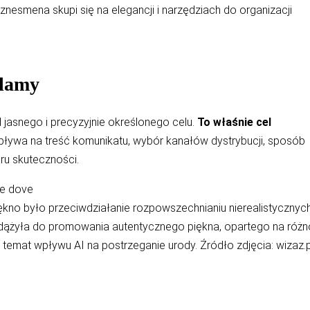
iznesmena skupi się na elegancji i narzędziach do organizacji
klamy
jasnego i precyzyjnie określonego celu.
To właśnie cel
ływa na treść komunikatu, wybór kanałów dystrybucji, sposób
ru skuteczności.
no było przeciwdziałanie rozpowszechnianiu nierealistyczny
 dążyła do promowania autentycznego piękna, opartego na różnor
temat wpływu AI na postrzeganie urody. Źródło zdjęcia: wizaz.p