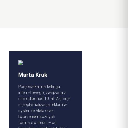
Marta Kruk
Pasjonatka marketingu
internetowego, związana z
nim od ponad 10 lat. Zajmuje
się optymalizacją reklam w
systemie Meta oraz
tworzeniem różnych
formatów treści – od