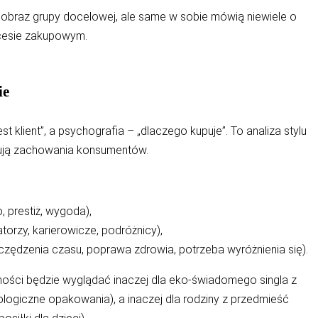
obraz grupy docelowej, ale same w sobie mówią niewiele o
ocesie zakupowym.
ie
 klient”, a psychografia – „dlaczego kupuje”. To analiza stylu
ałtują zachowania konsumentów.
 prestiż, wygoda),
orzy, karierowicze, podróżnicy),
zędzenia czasu, poprawa zdrowia, potrzeba wyróżnienia się).
ności będzie wyglądać inaczej dla eko-świadomego singla z
kologiczne opakowania), a inaczej dla rodziny z przedmieść