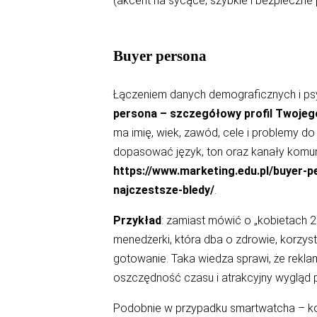
(akcent na sycące, szybkie i bezpieczne po
Buyer persona
Łączeniem danych demograficznych i ps
persona – szczegółowy profil Twojeg
ma imię, wiek, zawód, cele i problemy d
dopasować język, ton oraz kanały komunik
https://www.marketing.edu.pl/buyer-pe
najczestsze-bledy/
.
Przykład
: zamiast mówić o „kobietach 25-
menedżerki, która dba o zdrowie, korzys
gotowanie. Taka wiedza sprawi, że rekl
oszczędność czasu i atrakcyjny wygląd 
Podobnie w przypadku smartwatcha – k