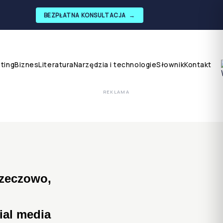
BEZPŁATNA KONSULTACJA
→
ting
Biznes
Literatura
Narzędzia i technologie
Słownik
Kontakt
REKLAMA
rzeczowo,
cial media